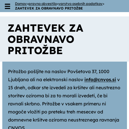
Domov
>
pravno obvestilo
>
varstvo osebnih podatkov
>
Skoči na vsebino
ZAHTEVEK ZA OBRAVNAVO PRITOŽBE
ZAHTEVEK ZA
OBRAVNAVO
PRITOŽBE
Pritožbo pošljite na naslov Povšetova 37, 1000
Ljubljana ali na elektronski naslov
info@cnvos.si
v
15 dneh, odkar ste izvedeli za kršitev ali neustrezno
storitev oziroma bi za to morali izvedeti, če bi
ravnali skrbno. Pritožbe v vsakem primeru ni
mogoče vložiti po preteku treh mesecev od
domnevne kršitve oziroma neustreznega ravnanja
CNVOS.