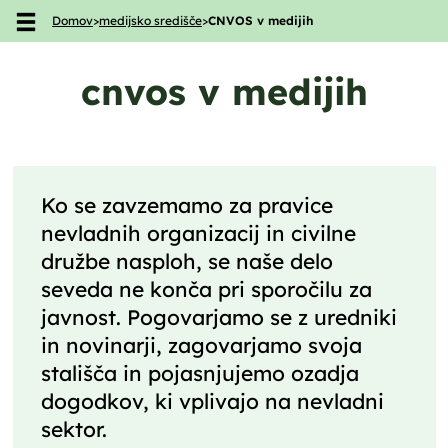
Domov
>
medijsko središče
>
CNVOS v medijih
Skoči na vsebino
cnvos v medijih
Ko se zavzemamo za pravice
nevladnih organizacij in civilne
družbe nasploh, se naše delo
seveda ne konča pri sporočilu za
javnost. Pogovarjamo se z uredniki
in novinarji, zagovarjamo svoja
stališča in pojasnjujemo ozadja
dogodkov, ki vplivajo na nevladni
sektor.