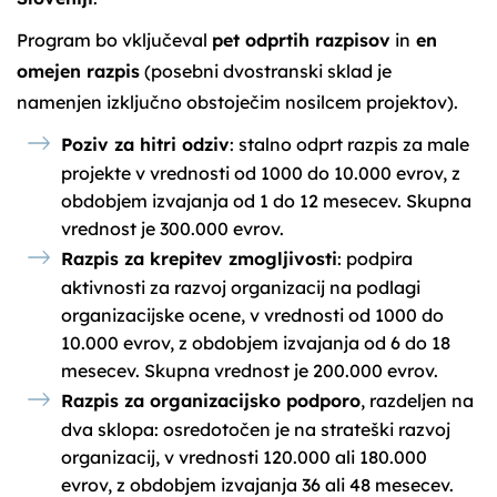
Program bo vključeval
pet odprtih razpisov
in
en
omejen razpis
(posebni dvostranski sklad je
namenjen izključno obstoječim nosilcem projektov).
Poziv za hitri odziv
: stalno odprt razpis za male
projekte v vrednosti od 1000 do 10.000 evrov, z
obdobjem izvajanja od 1 do 12 mesecev. Skupna
vrednost je 300.000 evrov.
Razpis za krepitev zmogljivosti
: podpira
aktivnosti za razvoj organizacij na podlagi
organizacijske ocene, v vrednosti od 1000 do
10.000 evrov, z obdobjem izvajanja od 6 do 18
mesecev. Skupna vrednost je 200.000 evrov.
Razpis za organizacijsko podporo
, razdeljen na
dva sklopa: osredotočen je na strateški razvoj
organizacij, v vrednosti 120.000 ali 180.000
evrov, z obdobjem izvajanja 36 ali 48 mesecev.