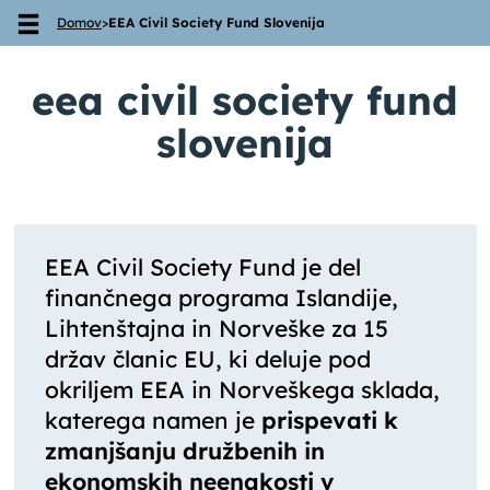
Domov
>
EEA Civil Society Fund Slovenija
Skoči na vsebino
eea civil society fund
slovenija
EEA Civil Society Fund je del
finančnega programa Islandije,
Lihtenštajna in Norveške za 15
držav članic EU, ki deluje pod
okriljem EEA in Norveškega sklada,
katerega namen je
prispevati k
zmanjšanju družbenih in
ekonomskih neenakosti v