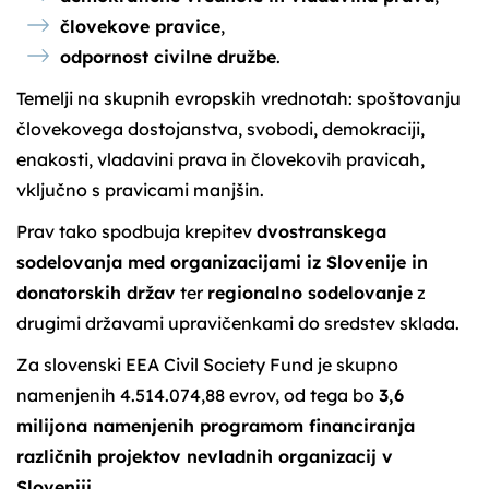
človekove pravice
,
odpornost civilne družbe
.
Temelji na skupnih evropskih vrednotah: spoštovanju
človekovega dostojanstva, svobodi, demokraciji,
enakosti, vladavini prava in človekovih pravicah,
vključno s pravicami manjšin.
Prav tako spodbuja krepitev
dvostranskega
sodelovanja med organizacijami iz Slovenije in
donatorskih držav
ter
regionalno sodelovanje
z
drugimi državami upravičenkami do sredstev sklada.
Za slovenski EEA Civil Society Fund je skupno
namenjenih 4.514.074,88 evrov, od tega bo
3,6
milijona namenjenih programom financiranja
različnih projektov nevladnih organizacij v
Sloveniji
.