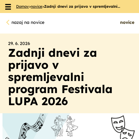
Domov
>
novice
>
Zadnji dnevi za prijavo v spremljevalni…
Skoči na vsebino
nazaj na novice
novice
29. 6. 2026
Zadnji dnevi za
prijavo v
spremljevalni
program Festivala
LUPA 2026