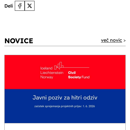
Deli
NOVICE
več novic
>