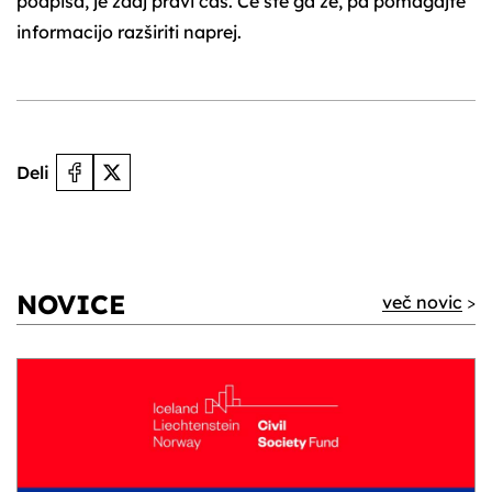
podpisa, je zdaj pravi čas. Če ste ga že, pa pomagajte
informacijo razširiti naprej.
Deli
NOVICE
več novic
>