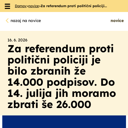
Domov
>
novice
>
Za referendum proti politični policiji…
Skoči na vsebino
nazaj na novice
novice
16. 6. 2026
Za referendum proti
politični policiji je
bilo zbranih že
14.000 podpisov. Do
14. julija jih moramo
zbrati še 26.000