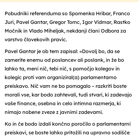
Pobudniki referenduma so Spomenka Hribar, Franco
Juri, Pavel Gantar, Gregor Tomc, Igor Vidmar, Rastko
Močnik in Vlado Miheljak, nekdanji člani Odbora za
varstvo človekovih pravic.
Pavel Gantar je ob tem zapisal: »Dovolj bo, da se
zamerite enemu od poslancev ali poslank, in že bo
lahko ta, meni nič, tebi nič, s pomočjo kolegov in
kolegic proti vam organiziral(a) parlamentarno
preiskavo. Nič vam ne bo pomagalo – razkriti boste
morali vse, kar bodo zahtevali, tudi stvari, ki zadevajo
vaše finance, osebna in celo intimna razmerja, ki
nimajo nobene zveze z javnimi zadevami.
Ko in če bodo izdali končno poročilo o parlamentarni
preiskavi, se boste lahko pritožili na upravno sodišče