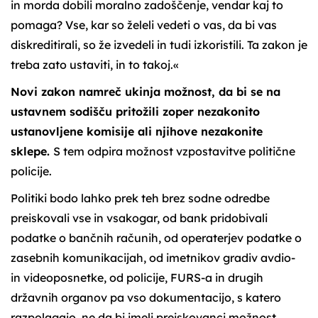
in morda dobili moralno zadoščenje, vendar kaj to
pomaga? Vse, kar so želeli vedeti o vas, da bi vas
diskreditirali, so že izvedeli in tudi izkoristili. Ta zakon je
treba zato ustaviti, in to takoj.«
Novi zakon namreč ukinja možnost, da bi se na
ustavnem sodišču pritožili zoper nezakonito
ustanovljene komisije ali njihove nezakonite
sklepe.
S tem odpira možnost vzpostavitve politične
policije.
Politiki bodo lahko prek teh brez sodne odredbe
preiskovali vse in vsakogar, od bank pridobivali
podatke o bančnih računih, od operaterjev podatke o
zasebnih komunikacijah, od imetnikov gradiv avdio-
in videoposnetke, od policije, FURS-a in drugih
državnih organov pa vso dokumentacijo, s katero
razpolagajo, ne da bi imeli preiskovanci možnost