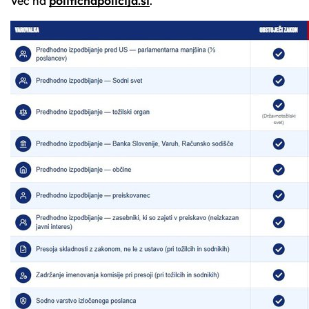
Več na
politicnapolicija.si
.