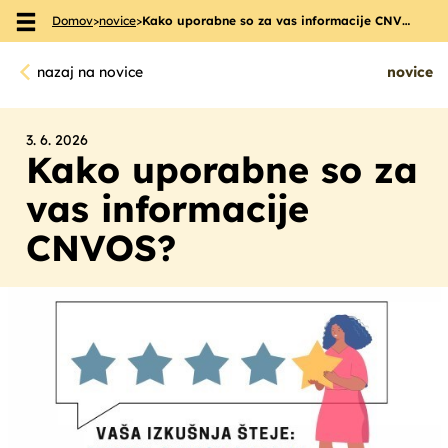
Domov
>
novice
>
Kako uporabne so za vas informacije CNV…
Skoči na vsebino
nazaj na novice
novice
3. 6. 2026
Kako uporabne so za
vas informacije
CNVOS?