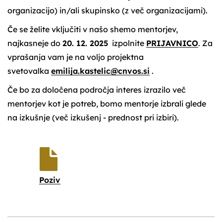
organizacijo) in/ali skupinsko (z več organizacijami).
Če se želite vključiti v našo shemo mentorjev,
najkasneje do
20. 12. 2025
izpolnite
PRIJAVNICO
. Za
vprašanja vam je na voljo projektna
svetovalka
emilija.kastelic@cnvos.si
.
Če bo za določena področja interes izrazilo več
mentorjev kot je potreb, bomo mentorje izbrali glede
na izkušnje (več izkušenj - prednost pri izbiri).
Poziv