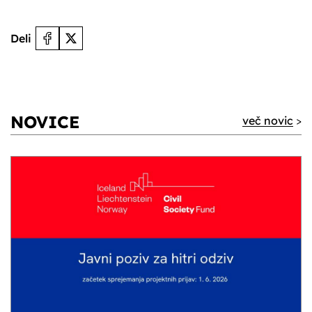
Deli
NOVICE
več novic
>