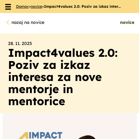
Domov
>
novice
>
Impact4values 2.0: Poziv za izkaz inter…
Skoči na vsebino
nazaj na novice
novice
28. 11. 2025
Impact4values 2.0:
Poziv za izkaz
interesa za nove
mentorje in
mentorice