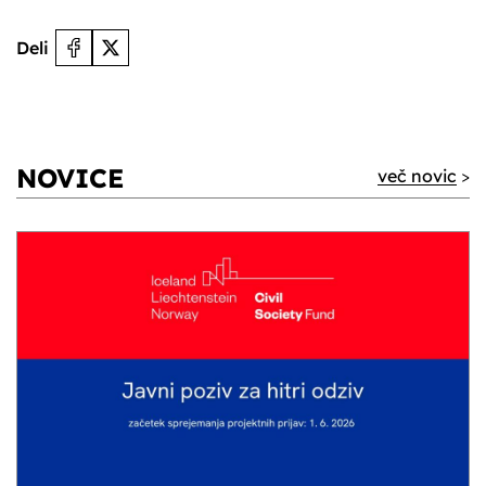
Deli
NOVICE
več novic
>