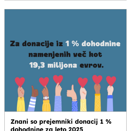
Znani so prejemniki donacij 1 %
dohodnine za leto 2025