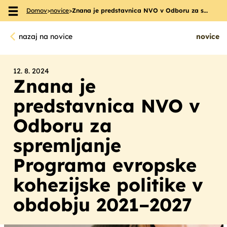
Domov
>
novice
>
Znana je predstavnica NVO v Odboru za s…
Skoči na vsebino
nazaj na novice
novice
12. 8. 2024
Znana je
predstavnica NVO v
Odboru za
spremljanje
Programa evropske
kohezijske politike v
obdobju 2021–2027