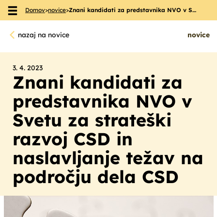
Domov
>
novice
>
Znani kandidati za predstavnika NVO v S…
Skoči na vsebino
nazaj na novice
novice
3. 4. 2023
Znani kandidati za
predstavnika NVO v
Svetu za strateški
razvoj CSD in
naslavljanje težav na
področju dela CSD