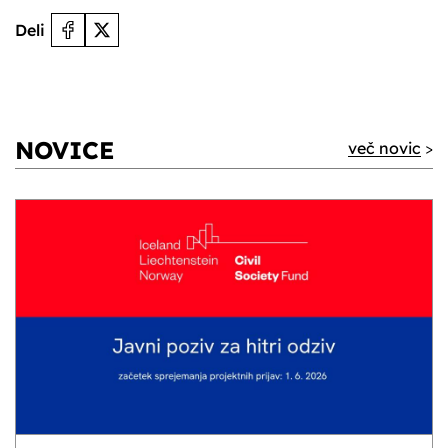
Deli
NOVICE
več novic
>