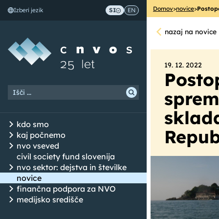
Domov
>
novice
>
Postop
Izberi jezik
SI
EN
Skoči na vsebino
nazaj na novice
19. 12. 2022
Posto
sprem
sklad
kdo smo
Republ
kaj počnemo
nvo vseved
civil society fund slovenija
nvo sektor: dejstva in številke
novice
finančna podpora za NVO
medijsko središče