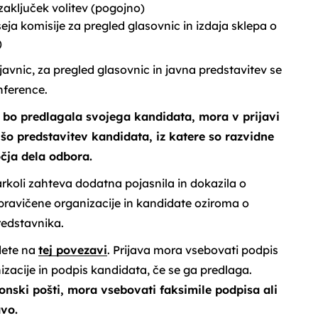
 zaključek volitev (pogojno)
 seja komisije za pregled glasovnic in izdaja sklepa o
)
ijavnic, za pregled glasovnic in javna predstavitev se
nference.
 bo predlagala svojega kandidata, mora v prijavi
jšo predstavitev kandidata, iz katere so razvidne
čja dela odbora.
koli zahteva dodatna pojasnila in dokazila o
pravičene organizacije in kandidate oziroma o
redstavnika.
dete na
tej povezavi
. Prijava mora vsebovati podpis
zacije in podpis kandidata, če se ga predlaga.
onski pošti, mora vsebovati faksimile podpisa ali
avo.