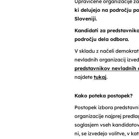
Upravičene organizacije z
ki delujejo na področju p
Sloveniji.
Kandidati za predstavnik
področju dela odbora.
V skladu z načeli demokra
nevladnih organizacij izved
predstavnikov nevladnih 
najdete
tukaj
.
Kako poteka postopek?
Postopek izbora predstavni
organizacije najprej predl
soglasjem vseh kandidatov 
ni, se izvedejo volitve, v k