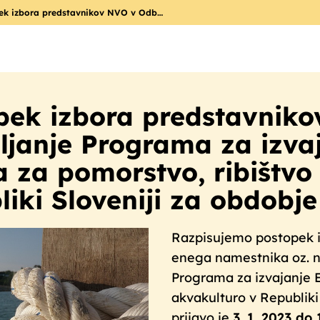
ek izbora predstavnikov NVO v Odb…
pek izbora predstavnik
ljanje Programa za izva
a za pomorstvo, ribištvo
iki Sloveniji za obdobje
Razpisujemo postopek i
enega namestnika oz. 
Programa za izvajanje E
akvakulturo v Republiki
prijavo je
3. 1. 2023 do