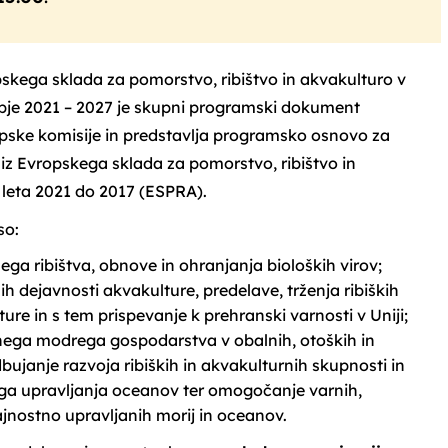
skega sklada za pomorstvo, ribištvo in akvakulturo v
obje 2021 – 2027 je skupni programski dokument
opske komisije in predstavlja programsko osnovo za
 iz Evropskega sklada za pomorstvo, ribištvo in
leta 2021 do 2017 (ESPRA).
so:
ega ribištva, obnove in ohranjanja bioloških virov;
h dejavnosti akvakulture, predelave, trženja ribiških
ure in s tem prispevanje k prehranski varnosti v Uniji;
ega modrega gospodarstva v obalnih, otoških in
dbujanje razvoja ribiških in akvakulturnih skupnosti in
a upravljanja oceanov ter omogočanje varnih,
trajnostno upravljanih morij in oceanov.