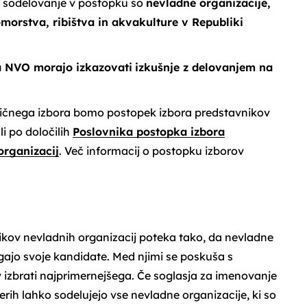
a sodelovanje v postopku so
nevladne organizacije,
omorstva, ribištva in akvakulture v Republiki
a NVO morajo izkazovati
izkušnje z delovanjem na
tičnega izbora bomo postopek izbora predstavnikov
li po določilih
Poslovnika postopka izbora
organizacij
. Več informacij o postopku izborov
kov nevladnih organizacij poteka tako, da nevladne
agajo svoje kandidate. Med njimi se poskuša s
izbrati najprimernejšega. Če soglasja za imenovanje
aterih lahko sodelujejo vse nevladne organizacije, ki so