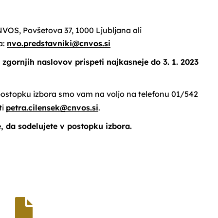
NVOS, Povšetova 37, 1000 Ljubljana ali
a:
nvo.predstavniki@cnvos.si
zgornjih naslovov prispeti najkasneje do 3. 1. 2023
postopku izbora smo vam na voljo na telefonu 01/542
ti
petra.cilensek@cnvos.si
.
, da sodelujete v postopku izbora.