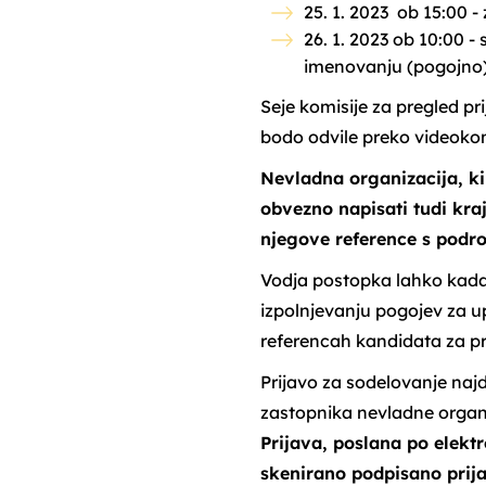
25. 1. 2023 ob 15:00 -
26. 1. 2023 ob 10:00 -
imenovanju (pogojno
Seje komisije za pregled pr
bodo odvile preko videoko
Nevladna organizacija, ki
obvezno napisati tudi kra
njegove reference s podro
Vodja postopka lahko kadar
izpolnjevanju pogojev za u
referencah kandidata za p
Prijavo za sodelovanje naj
zastopnika nevladne organi
Prijava, poslana po elektr
skenirano podpisano prij