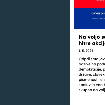
Na voljo s
hitre akcij
1. 5. 2026
Odprli smo javn
odzive na pod
demokracije, 
države, človek
pismenosti, en
spolov in varst
skupno na volj