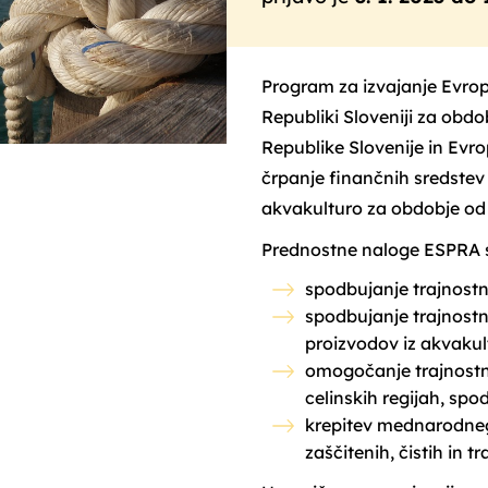
Program za izvajanje Evrop
Republiki Sloveniji za obd
Republike Slovenije in Evr
črpanje finančnih sredstev
akvakulturo za obdobje od 
Prednostne naloge ESPRA 
spodbujanje trajnostn
spodbujanje trajnostni
proizvodov iz akvakult
omogočanje trajnostn
celinskih regijah, spo
krepitev mednarodneg
zaščitenih, čistih in 