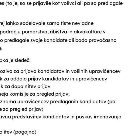
s (to je, so se prijavile kot volivci ali pa so predlagale
ej lahko sodelovale samo tiste nevladne
a področju pomorstva, ribištva in akvakulture v
odo predlagale svoje kandidate ali bodo pravočasno
i.
ka je sledeč:
poziva za prijavo kandidatov in volilnih upravičencev
rok za oddajo prijav kandidatov in upravičencev
ok za dopolnitev prijav
seja komisije za pregled prijav;
 seznama upravičencev predlaganih kandidatov (po
e za pregled prijav)
- javna predstavitev kandidatov in poskus imenovanja
volitev (pogojno)