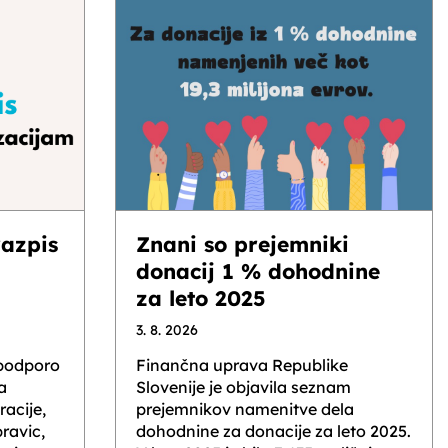
razpis
Znani so prejemniki
donacij 1 % dohodnine
za leto 2025
3. 8. 2026
 podporo
Finančna uprava Republike
a
Slovenije je objavila seznam
acije,
prejemnikov namenitve dela
ravic,
dohodnine za donacije za leto 2025.