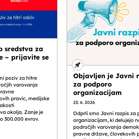
o sredstva za
e – prijavite se
Objavljen je Javni 
i poziv za hitre
za podporo
ročjih varovanja
pravne
organizacijam
ovih pravic, medijske
23. 6. 2026
akosti
va okolja. Zanje je
Odprli smo Javni razpis za
o 300.000 evrov.
organizacijam, ki delujejo n
področjih varovanja demokr
pravne države, človekovih p