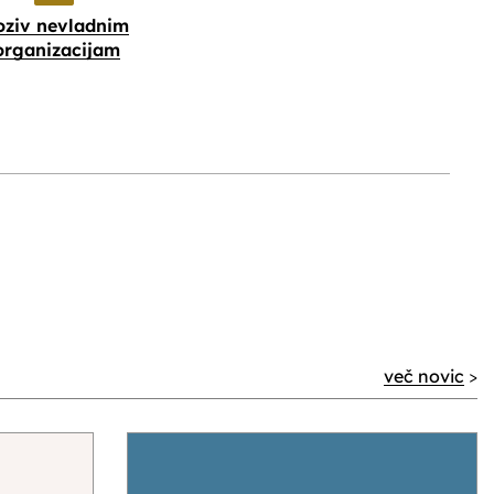
oziv nevladnim
organizacijam
več novic
>