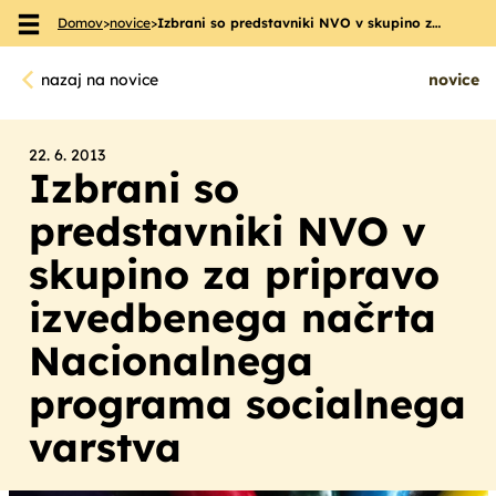
Domov
>
novice
>
Izbrani so predstavniki NVO v skupino z…
Skoči na vsebino
nazaj na novice
novice
22. 6. 2013
Izbrani so
predstavniki NVO v
skupino za pripravo
izvedbenega načrta
Nacionalnega
programa socialnega
varstva