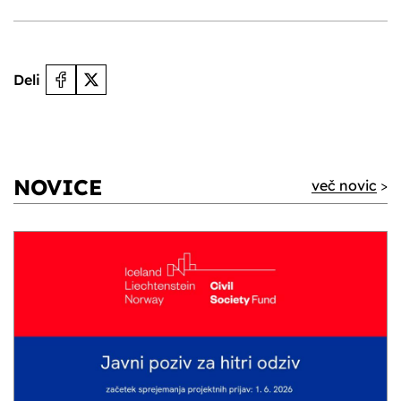
Deli
NOVICE
več novic
>