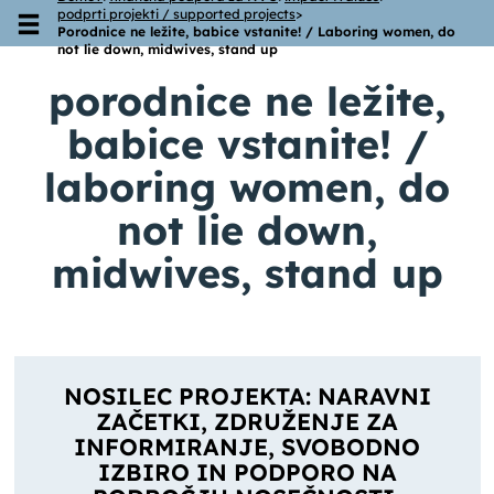
podprti projekti / supported projects
>
Skoči na vsebino
Porodnice ne ležite, babice vstanite! / Laboring women, do
not lie down, midwives, stand up
porodnice ne ležite,
babice vstanite! /
laboring women, do
not lie down,
midwives, stand up
NOSILEC PROJEKTA: NARAVNI
ZAČETKI, ZDRUŽENJE ZA
INFORMIRANJE, SVOBODNO
IZBIRO IN PODPORO NA