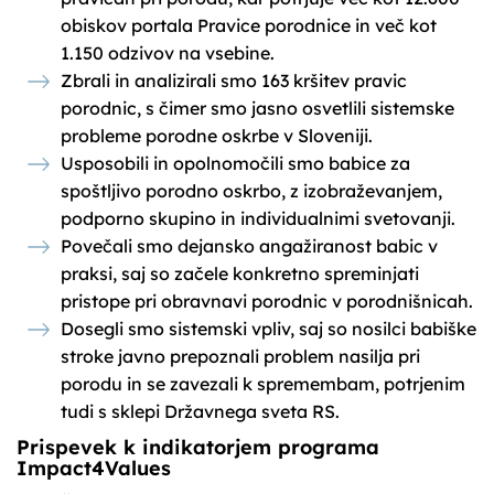
obiskov portala Pravice porodnice in več kot
1.150 odzivov na vsebine.
Zbrali in analizirali smo 163 kršitev pravic
porodnic, s čimer smo jasno osvetlili sistemske
probleme porodne oskrbe v Sloveniji.
Usposobili in opolnomočili smo babice za
spoštljivo porodno oskrbo, z izobraževanjem,
podporno skupino in individualnimi svetovanji.
Povečali smo dejansko angažiranost babic v
praksi, saj so začele konkretno spreminjati
pristope pri obravnavi porodnic v porodnišnicah.
Dosegli smo sistemski vpliv, saj so nosilci babiške
stroke javno prepoznali problem nasilja pri
porodu in se zavezali k spremembam, potrjenim
tudi s sklepi Državnega sveta RS.
Prispevek k indikatorjem programa
Impact4Values