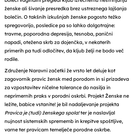
boleči vaginalni pregledi kljub izrecnemu nestrinjanju
ženske ali šivanje presredka brez ustreznega lajšanja
bolečin. O takšnih izkušnjah ženske pogosto težko
spregovorijo, posledice pa so lahko dolgotrajne:
travme, poporodna depresija, tesnoba, panični
napadi, otežena skrb za dojenčka, v nekaterih
primerih pa tudi odločitev, da kljub želji ne bodo več
rodile.
Združenje Naravni začetki že vrsto let deluje kot
zagovornik pravic žensk med porodom in si prizadeva
za vzpostavitev ničelne tolerance do nasilja in
neprimernih praks v porodni oskrbi. Projekt Ženske ne
ležite, babice vstanite! je bil nadaljevanje projekta
Pravica je (tudi) ženskega spola!
ter je naslavljal
nujnost sistemskih sprememb in krepitve spoštljive,
varne ter pravicam temelječe porodne oskrbe.