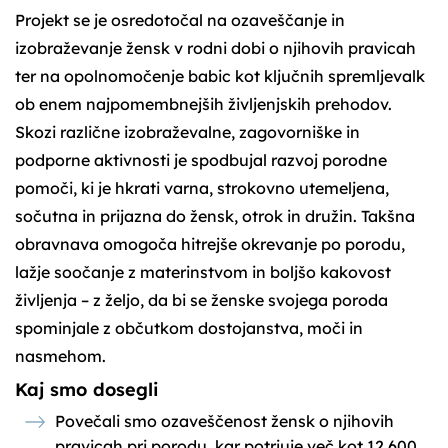
Projekt se je osredotočal na ozaveščanje in
izobraževanje žensk v rodni dobi o njihovih pravicah
ter na opolnomočenje babic kot ključnih spremljevalk
ob enem najpomembnejših življenjskih prehodov.
Skozi različne izobraževalne, zagovorniške in
podporne aktivnosti je spodbujal razvoj porodne
pomoči, ki je hkrati varna, strokovno utemeljena,
sočutna in prijazna do žensk, otrok in družin. Takšna
obravnava omogoča hitrejše okrevanje po porodu,
lažje soočanje z materinstvom in boljšo kakovost
življenja – z željo, da bi se ženske svojega poroda
spominjale z občutkom dostojanstva, moči in
nasmehom.
Kaj smo dosegli
Povečali smo ozaveščenost žensk o njihovih
pravicah pri porodu, kar potrjuje več kot 12.600