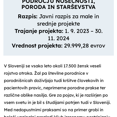
PODROČJU NOSEČNOSTI,
PORODA IN STARŠEVSTVA
Razpis:
Javni razpis za male in
srednje projekte
Trajanje projekta:
1. 9. 2023 – 30.
11. 2024
Vrednost projekta:
29.999,28 evrov
V Sloveniji se vsako leto okoli 17.500 žensk veseli
rojstva otroka. Žal pa številne porodnice v
porodnišnicah doživljajo tudi kršitve človekovih in
pacientovih pravic, neprimerne porodne prakse ter
različne oblike nasilja. Gre za pojav, ki je razširjen po
vsem svetu in je bil s študijami potrjen tudi v Sloveniji.
Med nedopustnimi praksami so na primer grobi in