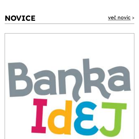
NOVICE
več novic
>