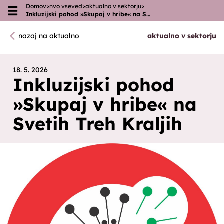
Domov
>
nvo vseved
>
aktualno v sektorju
>
Skoči na vsebino
Inkluzijski pohod »Skupaj v hribe« na S…
nazaj na aktualno
aktualno v sektorju
18. 5. 2026
Inkluzijski pohod
»Skupaj v hribe« na
Svetih Treh Kraljih