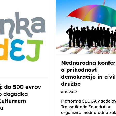
Mednarodna konfer
o prihodnosti
demokracije in civi
družbe
j: do 500 evrov
6. 8. 2026
o dogodka
Kulturnem
Platforma SLOGA v sodelov
Transatlantic Foundation
ju
organizira mednarodno zak