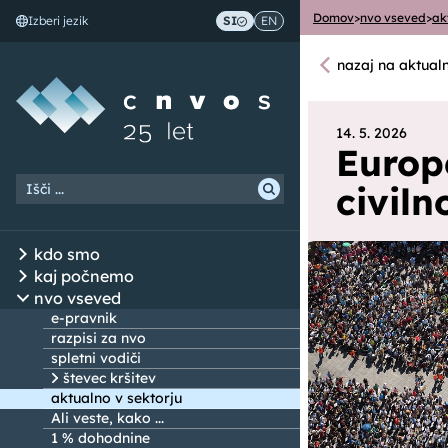
Domov
>
nvo vseved
>
ak
Izberi jezik
SI
EN
Skoči na vsebino
nazaj na aktual
14. 5. 2026
Europ
civil
kdo smo
kaj počnemo
nvo vseved
e-pravnik
razpisi za nvo
spletni vodiči
števec kršitev
aktualno v sektorju
Ali veste, kako ...
1 % dohodnine