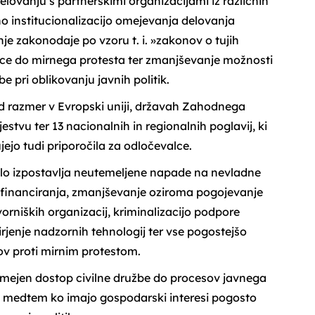
delovanju s partnerskimi organizacijami iz različnih
o institucionalizacijo omejevanja delovanja
nje zakonodaje po vzoru t. i. »zakonov o tujih
ice do mirnega protesta ter zmanjševanje možnosti
e pri oblikovanju javnih politik.
d razmer v Evropski uniji, državah Zahodnega
stvu ter 13 nacionalnih in regionalnih poglavij, ki
ejo tudi priporočila za odločevalce.
ilo izpostavlja neutemeljene napade na nevladne
re financiranja, zmanjševanje oziroma pogojevanje
orniških organizacij, kriminalizacijo podpore
jenje nadzornih tehnologij ter vse pogostejšo
v proti mirnim protestom.
omejen dostop civilne družbe do procesov javnega
, medtem ko imajo gospodarski interesi pogosto