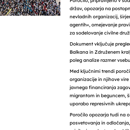
Poročilo, pripravljeno v so
držav, opozarja na postopn
nevladnih organizacij, širje
agentih«, omejevanje prav
za sodelovanje civilne družb
Dokument vključuje pregle
Balkana in Združenem kralje
poleg analize razmer vsebuj
Med ključnimi trendi poroč
organizacije in njihove vi
javnega financiranja zagov
migrantom in beguncem, šir
uporabo represivnih ukrepo
Poročilo opozarja tudi na 
posvetovanja in odločanja