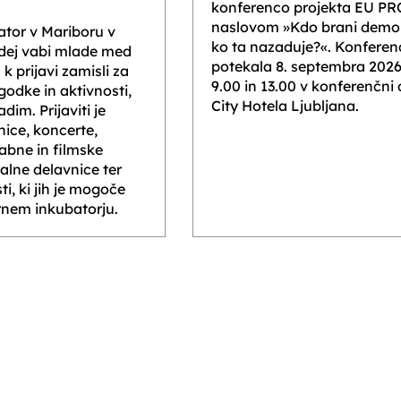
konferenco projekta EU P
naslovom »Kdo brani demok
ator v Mariboru v
ko ta nazaduje?«. Konferen
idej vabi mlade med
potekala 8. septembra 202
 k prijavi zamisli za
9.00 in 13.00 v konferenčni
odke in aktivnosti,
City Hotela Ljubljana.
im. Prijaviti je
ice, koncerte,
abne in filmske
jalne delavnice ter
i, ki jih je mogoče
urnem inkubatorju.