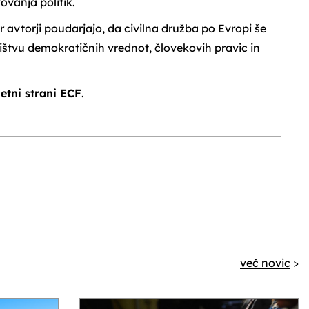
ovanja politik.
 avtorji poudarjajo, da civilna družba po Evropi še
ištvu demokratičnih vrednot, človekovih pravic in
letni strani ECF
.
več novic
>