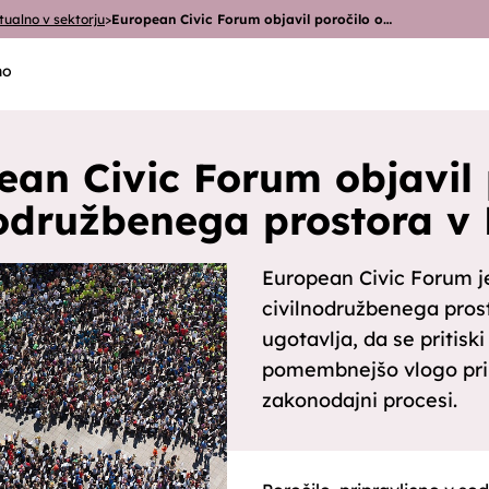
tualno v sektorju
>
European Civic Forum objavil poročilo o…
no
ean Civic Forum objavil 
nodružbenega prostora v 
European Civic Forum je
civilnodružbenega prost
ugotavlja, da se pritisk
pomembnejšo vlogo pri 
zakonodajni procesi.