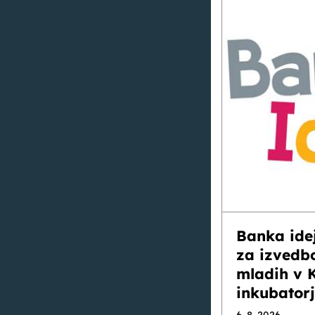
Banka ide
za izvedb
mladih v 
inkubator