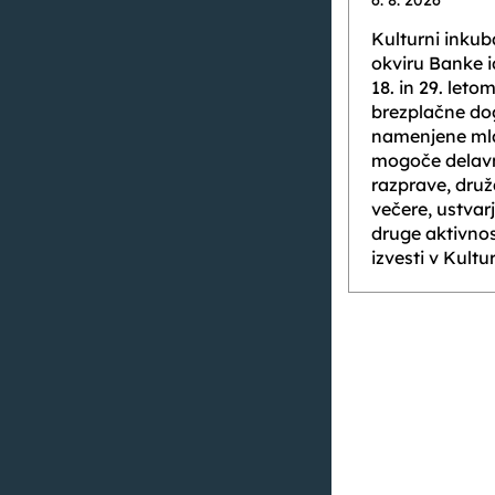
6. 8. 2026
Kulturni inkub
okviru Banke 
18. in 29. letom
brezplačne dog
namenjene mlad
mogoče delavn
razprave, druž
večere, ustvar
druge aktivnost
izvesti v Kult