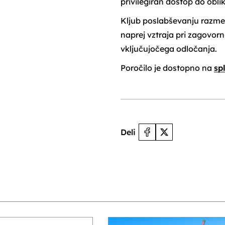
privilegiran dostop do oblik
Kljub poslabševanju razmer
naprej vztraja pri zagovorn
vključujočega odločanja.
Poročilo je dostopno na
sp
Deli