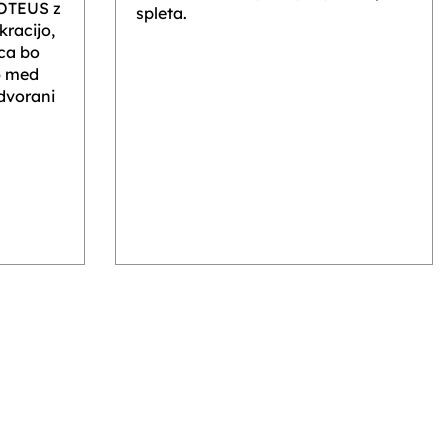
ROTEUS z
spleta.
racijo,
ca bo
6 med
 dvorani