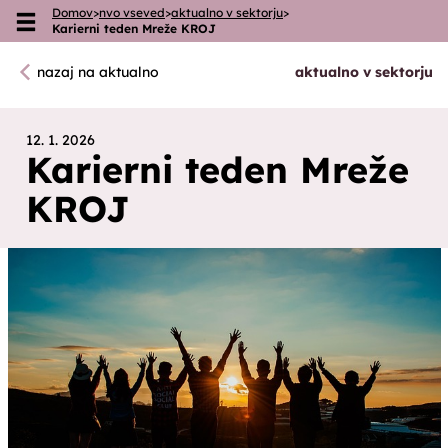
Domov
>
nvo vseved
>
aktualno v sektorju
>
Skoči na vsebino
Karierni teden Mreže KROJ
nazaj na aktualno
aktualno v sektorju
12. 1. 2026
Karierni teden Mreže
KROJ