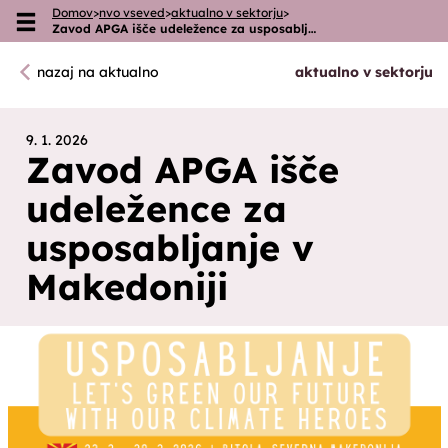
Domov
>
nvo vseved
>
aktualno v sektorju
>
Skoči na vsebino
Zavod APGA išče udeležence za usposablj…
nazaj na aktualno
aktualno v sektorju
9. 1. 2026
Zavod APGA išče
udeležence za
usposabljanje v
Makedoniji