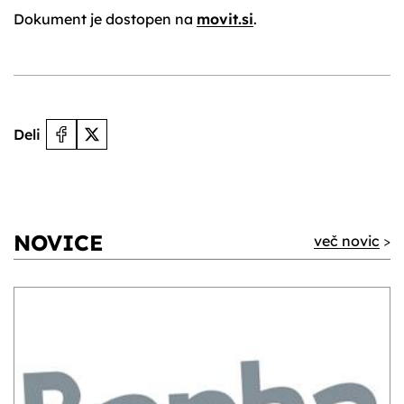
Dokument je dostopen na
movit.si
.
Deli
NOVICE
več novic
>