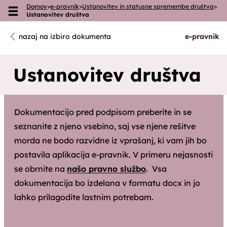
Domov
>
e-pravnik
>
Ustanovitev in statusne spremembe društva
>
Skoči na vsebino
Ustanovitev društva
nazaj na izbiro dokumenta
e
-pravnik
Ustanovitev društva
Dokumentacijo pred podpisom preberite in se
seznanite z njeno vsebino, saj vse njene rešitve
morda ne bodo razvidne iz vprašanj, ki vam jih bo
postavila aplikacija e-pravnik. V primeru nejasnosti
se obrnite na
našo pravno službo
. Vsa
dokumentacija bo izdelana v formatu docx in jo
lahko prilagodite lastnim potrebam.