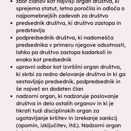
zbor članov kot najvišji organ društva, ki
sprejema statut, letna poročila in odloča o
najpomebnejših zadevah za društvo
predsednik društva, ki društvo zastopa in
predstavlja
podpredsednik društva, ki nadomešča
predsednika v primeru njegove odsotnosti,
lahko pa društvo zastopa kadarkoli in
enako kot predsednik
upravni odbor kot izvršilni organ društva,
ki skrbi za redno delovanje društva in ki ga
sestavljajo predsednik, podpredsednik in
še največ en dodaten član
nadzorni organ, ki nadzoruje poslovanje
društva in delo ostalih organov in ki je
hkrati tudi disciplinskih organ za
ugotavljanje kršitev in izrekanje sankcij
(opomin, izključitev, itd.). Nadzorni organ