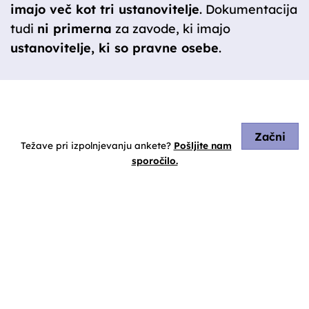
imajo več kot tri ustanovitelje
. Dokumentacija
tudi
ni primerna
za zavode, ki imajo
ustanovitelje, ki so pravne osebe
.
Začni
Težave pri izpolnjevanju ankete?
Pošljite nam
sporočilo.