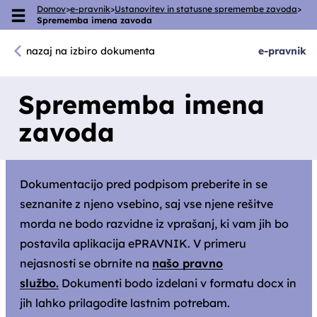
Domov
>
e-pravnik
>
Ustanovitev in statusne spremembe zavoda
>
Skoči na vsebino
Sprememba imena zavoda
nazaj na izbiro dokumenta
e
-pravnik
Sprememba imena
zavoda
Dokumentacijo pred podpisom preberite in se
seznanite z njeno vsebino, saj vse njene rešitve
morda ne bodo razvidne iz vprašanj, ki vam jih bo
postavila aplikacija ePRAVNIK. V primeru
nejasnosti se obrnite na
našo pravno
službo.
Dokumenti bodo izdelani v formatu docx in
jih lahko prilagodite lastnim potrebam.